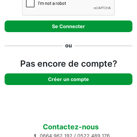
ou
Pas encore de compte?
Créer un compte
Contactez-nous
0664 962 192
/
0522 489 176