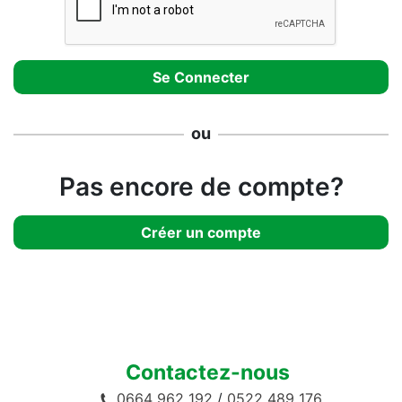
ou
Pas encore de compte?
Créer un compte
Contactez-nous
0664 962 192
/
0522 489 176