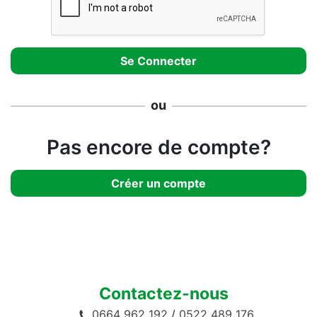
ou
Pas encore de compte?
Créer un compte
Contactez-nous
0664 962 192
/
0522 489 176