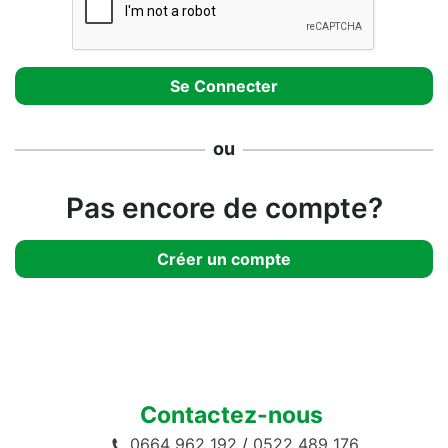
ou
Pas encore de compte?
Créer un compte
Contactez-nous
0664 962 192
/
0522 489 176