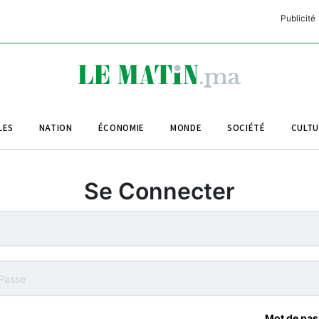
Publicité
C
L
A
LES
NATION
ÉCONOMIE
MONDE
SOCIÉTÉ
CULT
L
L
Se Connecter
L
M
M
B
Mot de pas