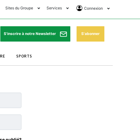
Sites du Groupe
Services
Connexion
lub Avantages
Horaires de prières
Se Connecter
e Matin Sports
Pharmacies de garde
Abonnement
S'abonner
S'inscrire à notre Newsletter
ssahraa
Météo
Archives ePaper
URE
SPORTS
e Matin Store
Programme TV
e Matin Annonces
Cinéma
es Imprimeries du
Horaires de train
atin
Bourse
orocco Today Forum
ookclub
se oublié?