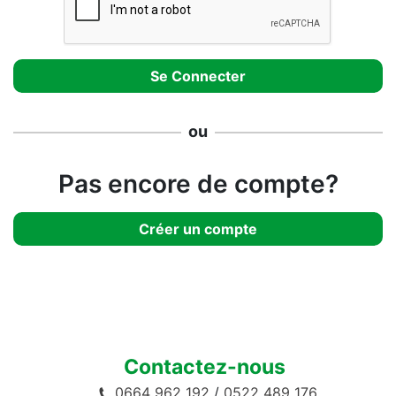
ou
Pas encore de compte?
Créer un compte
Contactez-nous
0664 962 192
/
0522 489 176