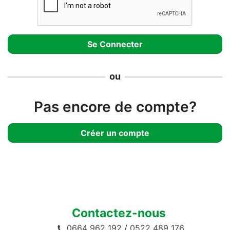
ou
Pas encore de compte?
Créer un compte
Contactez-nous
0664 962 192
/
0522 489 176