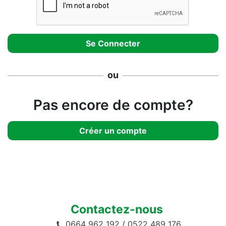
ou
Pas encore de compte?
Créer un compte
Contactez-nous
0664 962 192
/
0522 489 176