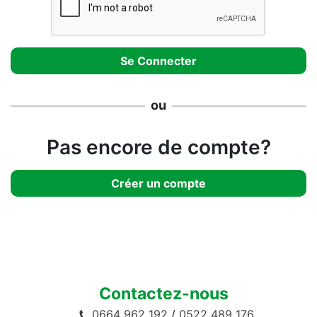
ou
Pas encore de compte?
Créer un compte
Contactez-nous
0664 962 192
/
0522 489 176