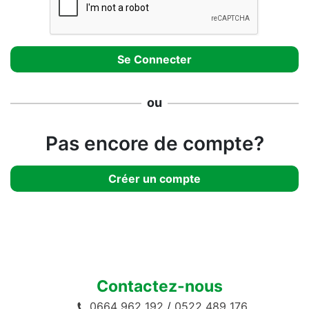
ou
Pas encore de compte?
Créer un compte
Contactez-nous
0664 962 192
/
0522 489 176