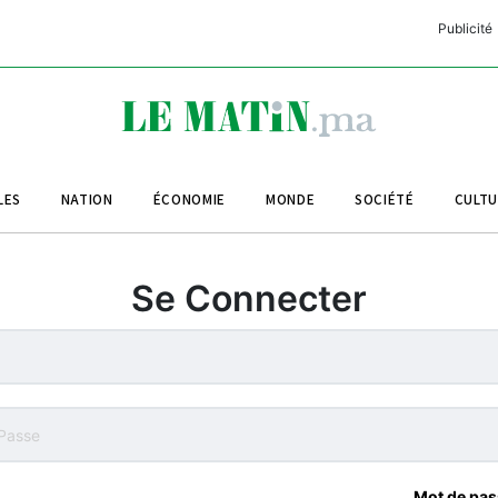
Publicité
C
L
A
LES
NATION
ÉCONOMIE
MONDE
SOCIÉTÉ
CULT
L
L
Se Connecter
L
M
M
B
Mot de pas