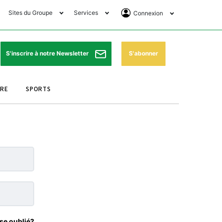
Sites du Groupe
Services
Connexion
lub Avantages
Horaires de prières
Se Connecter
e Matin Sports
Pharmacies de garde
Abonnement
S'abonner
S'inscrire à notre Newsletter
ssahraa
Météo
Archives ePaper
URE
SPORTS
e Matin Store
Programme TV
e Matin Annonces
Cinéma
es Imprimeries du
Horaires de train
atin
Bourse
orocco Today Forum
ookclub
se oublié?