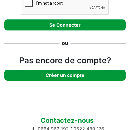
ou
Pas encore de compte?
Créer un compte
Contactez-nous
0664 962 192
/
0522 489 176