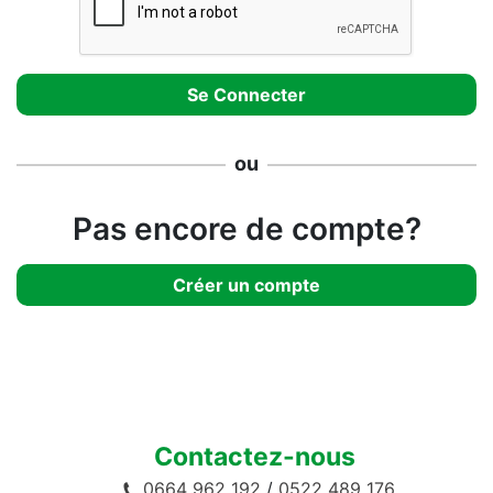
ou
Pas encore de compte?
Créer un compte
Contactez-nous
0664 962 192
/
0522 489 176