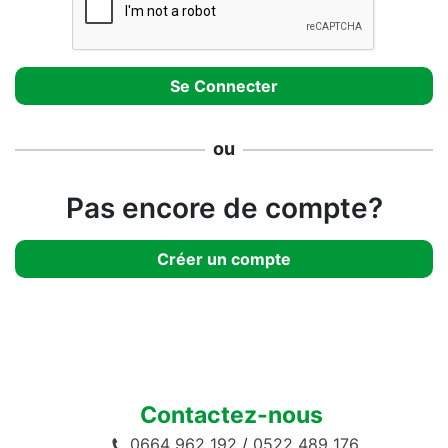
ou
Pas encore de compte?
Créer un compte
Contactez-nous
0664 962 192
/
0522 489 176