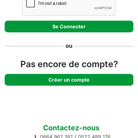
ou
Pas encore de compte?
Créer un compte
Contactez-nous
0664 962 192
/
0522 489 176