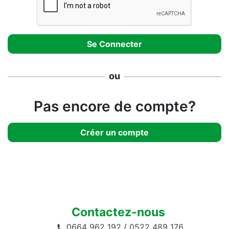
ou
Pas encore de compte?
Créer un compte
Contactez-nous
0664 962 192
/
0522 489 176