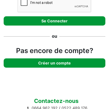
ou
Pas encore de compte?
Créer un compte
Contactez-nous
0664 962 192
/
0522 489 176