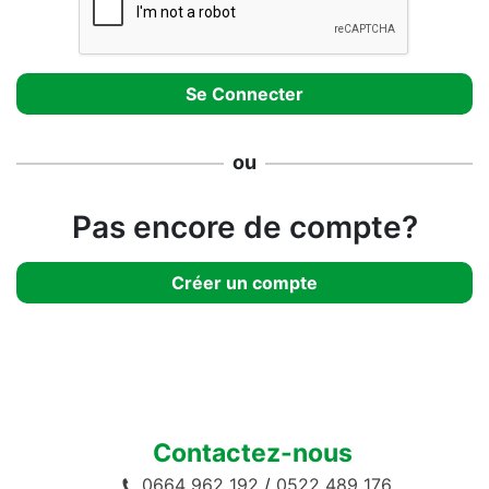
ou
Pas encore de compte?
Créer un compte
Contactez-nous
0664 962 192
/
0522 489 176