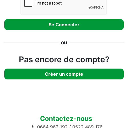
ou
Pas encore de compte?
Créer un compte
Contactez-nous
0664 962 192
/
0522 489 176