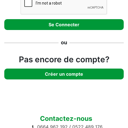
ou
Pas encore de compte?
Créer un compte
Contactez-nous
0664 962 192
/
0522 489 176