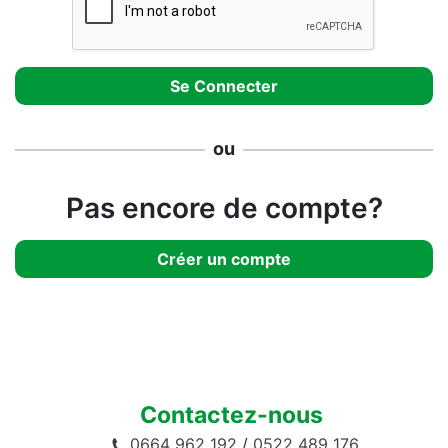
ou
Pas encore de compte?
Créer un compte
Contactez-nous
0664 962 192
/
0522 489 176