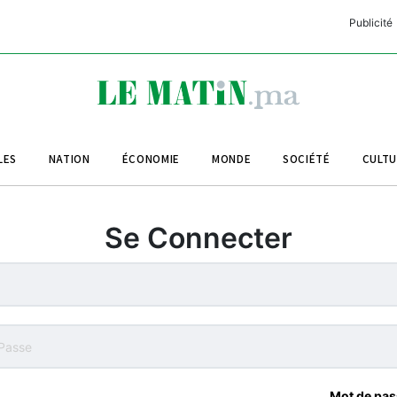
Publicité
C
L
A
LES
NATION
ÉCONOMIE
MONDE
SOCIÉTÉ
CULT
L
L
Se Connecter
L
M
M
B
Mot de pas