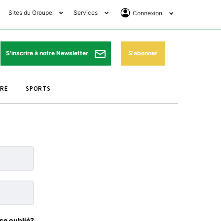
Sites du Groupe
Services
Connexion
lub Avantages
Horaires de prières
Se Connecter
e Matin Sports
Pharmacies de garde
Abonnement
S'abonner
S'inscrire à notre Newsletter
ssahraa
Météo
Archives ePaper
URE
SPORTS
e Matin Store
Programme TV
e Matin Annonces
Cinéma
es Imprimeries du
Horaires de train
atin
Bourse
orocco Today Forum
ookclub
se oublié?