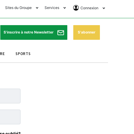
Sites du Groupe
Services
Connexion
lub Avantages
Horaires de prières
Se Connecter
e Matin Sports
Pharmacies de garde
Abonnement
S'abonner
S'inscrire à notre Newsletter
ssahraa
Météo
Archives ePaper
URE
SPORTS
e Matin Store
Programme TV
e Matin Annonces
Cinéma
es Imprimeries du
Horaires de train
atin
Bourse
orocco Today Forum
ookclub
se oublié?