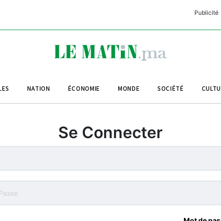
Publicité
C
L
A
LES
NATION
ÉCONOMIE
MONDE
SOCIÉTÉ
CULT
L
L
Se Connecter
L
M
M
B
Mot de pas