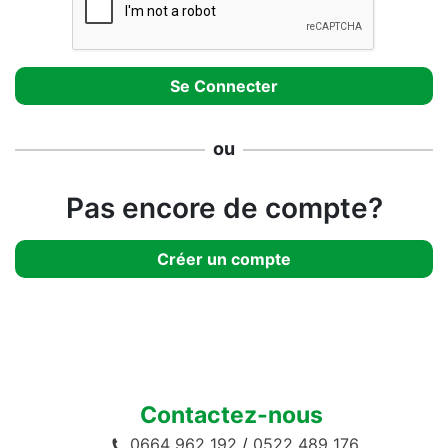
ou
Pas encore de compte?
Créer un compte
Contactez-nous
0664 962 192
/
0522 489 176