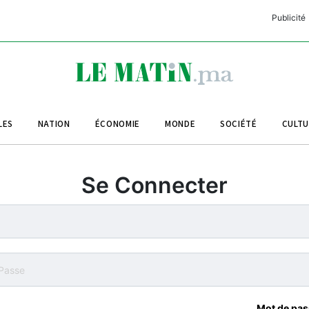
Publicité
C
L
A
LES
NATION
ÉCONOMIE
MONDE
SOCIÉTÉ
CULT
L
L
Se Connecter
L
M
M
B
Mot de pas