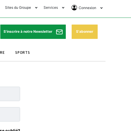
Sites du Groupe
Services
Connexion
lub Avantages
Horaires de prières
Se Connecter
e Matin Sports
Pharmacies de garde
Abonnement
S'abonner
S'inscrire à notre Newsletter
ssahraa
Météo
Archives ePaper
URE
SPORTS
e Matin Store
Programme TV
e Matin Annonces
Cinéma
es Imprimeries du
Horaires de train
atin
Bourse
orocco Today Forum
ookclub
se oublié?