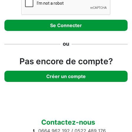
ou
Pas encore de compte?
Créer un compte
Contactez-nous
0664 962 192
/
0522 489 176