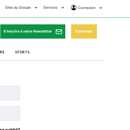
Sites du Groupe
Services
Connexion
lub Avantages
Horaires de prières
Se Connecter
e Matin Sports
Pharmacies de garde
Abonnement
S'abonner
S'inscrire à notre Newsletter
ssahraa
Météo
Archives ePaper
URE
SPORTS
e Matin Store
Programme TV
e Matin Annonces
Cinéma
es Imprimeries du
Horaires de train
atin
Bourse
orocco Today Forum
ookclub
se oublié?