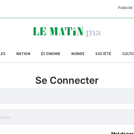
Publicité
C
L
A
LES
NATION
ÉCONOMIE
MONDE
SOCIÉTÉ
CULT
L
L
Se Connecter
L
M
M
B
Mot de pas