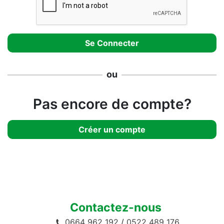
ou
Pas encore de compte?
Créer un compte
Contactez-nous
0664 962 192
/
0522 489 176