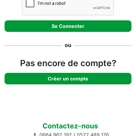
ou
Pas encore de compte?
Créer un compte
Contactez-nous
0664 962 192
/
0522 489 176