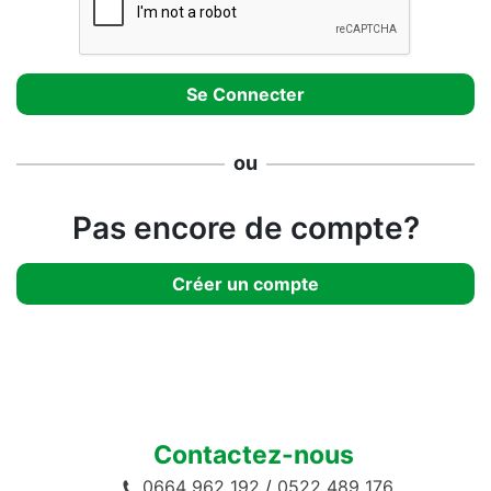
ou
Pas encore de compte?
Créer un compte
Contactez-nous
0664 962 192
/
0522 489 176