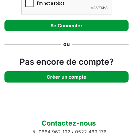
ou
Pas encore de compte?
Créer un compte
Contactez-nous
0664 962 192
/
0522 489 176