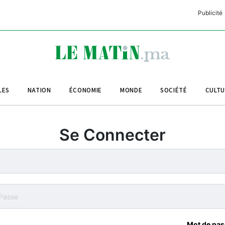
Publicité
C
L
A
LES
NATION
ÉCONOMIE
MONDE
SOCIÉTÉ
CULT
L
L
Se Connecter
L
M
M
B
Mot de pas