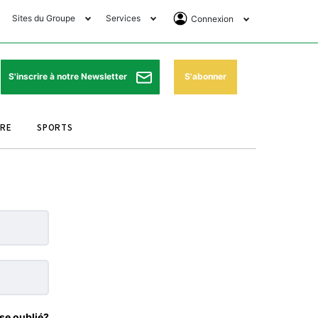
Sites du Groupe
Services
Connexion
lub Avantages
Horaires de prières
Se Connecter
e Matin Sports
Pharmacies de garde
Abonnement
S'abonner
S'inscrire à notre Newsletter
ssahraa
Météo
Archives ePaper
URE
SPORTS
e Matin Store
Programme TV
e Matin Annonces
Cinéma
es Imprimeries du
Horaires de train
atin
Bourse
orocco Today Forum
ookclub
se oublié?