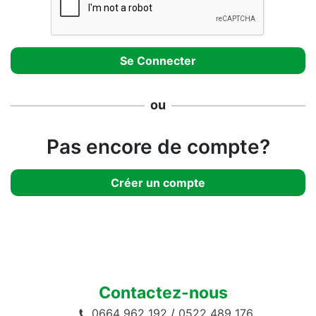
ou
Pas encore de compte?
Créer un compte
Contactez-nous
0664 962 192
/
0522 489 176