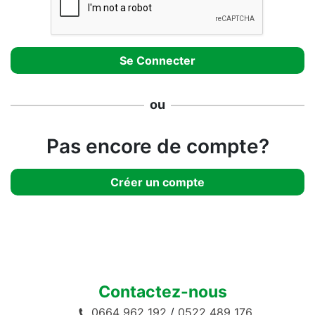
ou
Pas encore de compte?
Créer un compte
Contactez-nous
0664 962 192
/
0522 489 176