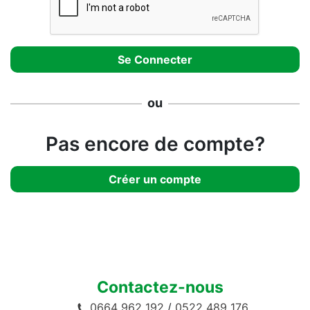
ou
Pas encore de compte?
Créer un compte
Contactez-nous
0664 962 192
/
0522 489 176