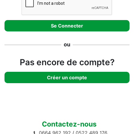
ou
Pas encore de compte?
Créer un compte
Contactez-nous
0664 962 192
/
0522 489 176