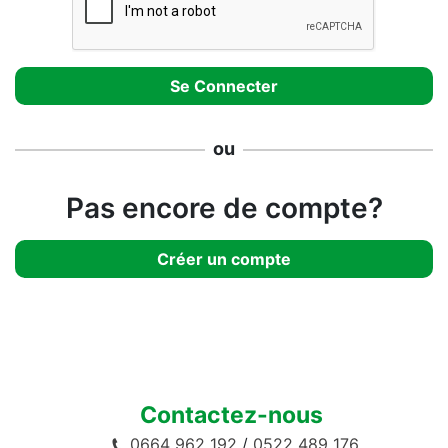
ou
Pas encore de compte?
Créer un compte
Contactez-nous
0664 962 192
/
0522 489 176