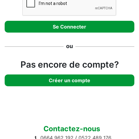
ou
Pas encore de compte?
Créer un compte
Contactez-nous
0664 962 192
/
0522 489 176