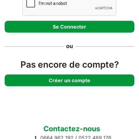
ou
Pas encore de compte?
Créer un compte
Contactez-nous
0664 962 192
/
0522 489 176