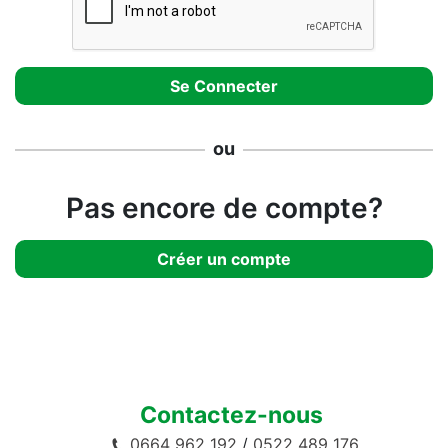
ou
Pas encore de compte?
Créer un compte
Contactez-nous
0664 962 192
/
0522 489 176