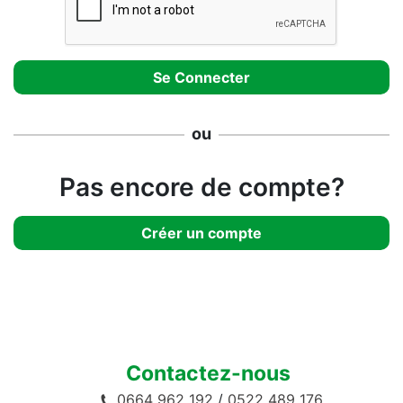
ou
Pas encore de compte?
Créer un compte
Contactez-nous
0664 962 192
/
0522 489 176