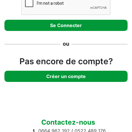
ou
Pas encore de compte?
Créer un compte
Contactez-nous
0664 962 192
/
0522 489 176