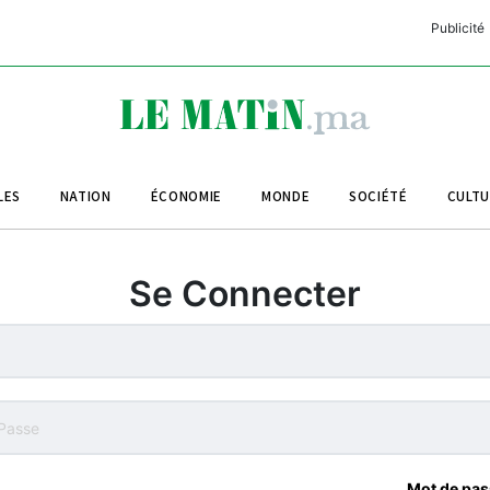
Publicité
C
L
A
LES
NATION
ÉCONOMIE
MONDE
SOCIÉTÉ
CULT
L
L
Se Connecter
L
M
M
B
Mot de pas