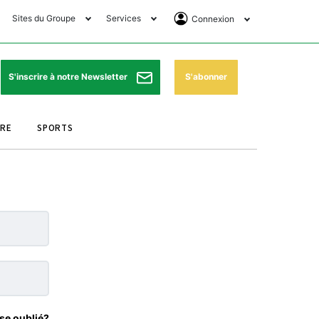
Sites du Groupe
Services
Connexion
lub Avantages
Horaires de prières
Se Connecter
e Matin Sports
Pharmacies de garde
Abonnement
S'abonner
S'inscrire à notre Newsletter
ssahraa
Météo
Archives ePaper
URE
SPORTS
e Matin Store
Programme TV
e Matin Annonces
Cinéma
es Imprimeries du
Horaires de train
atin
Bourse
orocco Today Forum
ookclub
se oublié?