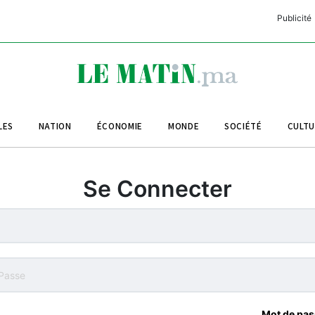
Publicité
C
L
A
LES
NATION
ÉCONOMIE
MONDE
SOCIÉTÉ
CULT
L
L
Se Connecter
L
M
M
B
Mot de pas