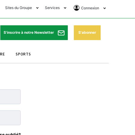
Sites du Groupe
Services
Connexion
lub Avantages
Horaires de prières
Se Connecter
e Matin Sports
Pharmacies de garde
Abonnement
S'abonner
S'inscrire à notre Newsletter
ssahraa
Météo
Archives ePaper
URE
SPORTS
e Matin Store
Programme TV
e Matin Annonces
Cinéma
es Imprimeries du
Horaires de train
atin
Bourse
orocco Today Forum
ookclub
se oublié?