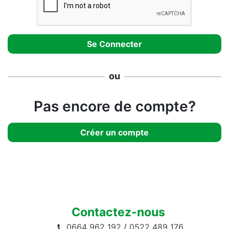
ou
Pas encore de compte?
Créer un compte
Contactez-nous
0664 962 192
/
0522 489 176