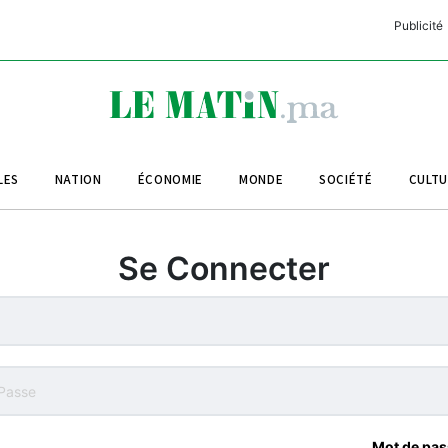
Publicité
C
L
A
LES
NATION
ÉCONOMIE
MONDE
SOCIÉTÉ
CULT
L
L
Se Connecter
L
M
M
B
Mot de pas