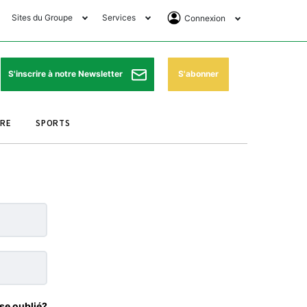
Sites du Groupe
Services
Connexion
lub Avantages
Horaires de prières
Se Connecter
e Matin Sports
Pharmacies de garde
Abonnement
S'abonner
S'inscrire à notre Newsletter
ssahraa
Météo
Archives ePaper
URE
SPORTS
e Matin Store
Programme TV
e Matin Annonces
Cinéma
es Imprimeries du
Horaires de train
atin
Bourse
orocco Today Forum
ookclub
se oublié?