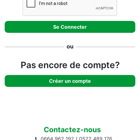
ou
Pas encore de compte?
Créer un compte
Contactez-nous
0664 962 192
/
0522 489 176