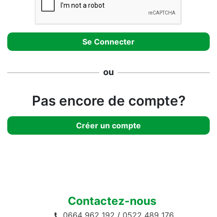
ou
Pas encore de compte?
Créer un compte
Contactez-nous
0664 962 192
/
0522 489 176