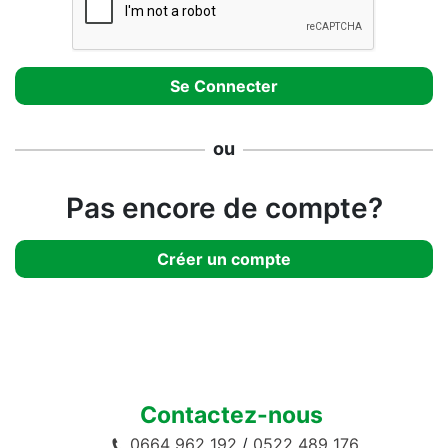
ou
Pas encore de compte?
Créer un compte
Contactez-nous
0664 962 192
/
0522 489 176