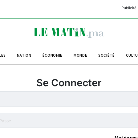
Publicité
C
L
A
LES
NATION
ÉCONOMIE
MONDE
SOCIÉTÉ
CULT
L
L
Se Connecter
L
M
M
B
Mot de pas