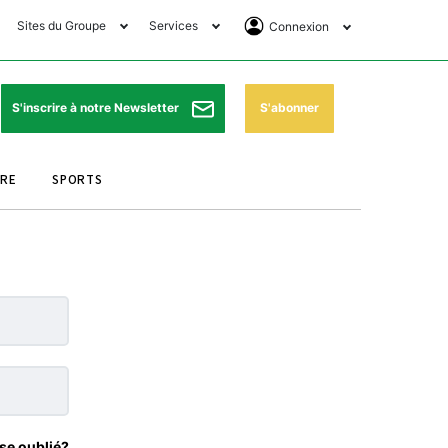
Sites du Groupe
Services
Connexion
lub Avantages
Horaires de prières
Se Connecter
e Matin Sports
Pharmacies de garde
Abonnement
S'abonner
S'inscrire à notre Newsletter
ssahraa
Météo
Archives ePaper
URE
SPORTS
e Matin Store
Programme TV
e Matin Annonces
Cinéma
es Imprimeries du
Horaires de train
atin
Bourse
orocco Today Forum
ookclub
se oublié?